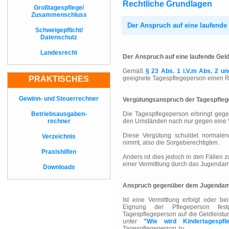
Rechtliche Grundlagen
Großtagespflege/
Zusammenschluss
Der Anspruch auf eine laufende
Schweigepflicht/
Datenschutz
Landesrecht
Der Anspruch auf eine laufende Geld
Gemäß
§ 23 Abs. 1 i.V.m Abs. 2 un
PRAKTISCHES
geeignete Tagespflegeperson einen Re
Gewinn- und Steuerrechner
Vergütungsanspruch der Tagespfle
Betriebsausgaben-
Die Tagespflegeperson erbringt gege
rechner
den Umständen nach nur gegen eine V
Diese Vergütung schuldet normalerw
Verzeichnis
nimmt, also die Sorgeberechtigten.
Praxishilfen
Anders ist dies jedoch in den Fällen 
einer Vermittlung durch das Jugendam
Downloads
Anspruch gegenüber dem Jugenda
Ist eine Vermittlung erfolgt oder b
Eignung der Pflegeperson fest
Tagespflegeperson auf die Geldleistun
unter
"Wie wird Kindertagespfl
Tagespflegeperson zu.