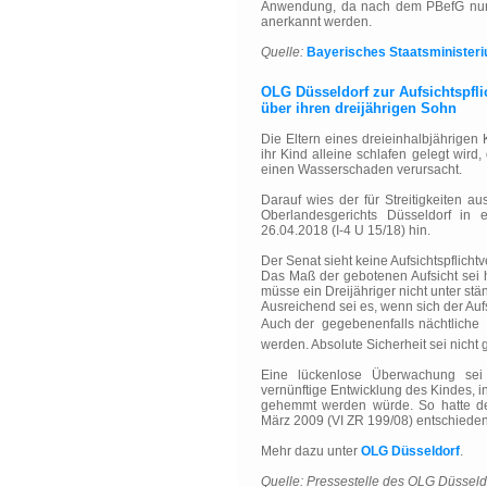
Anwendung, da nach dem PBefG nur d
anerkannt werden.
Quelle:
Bayerisches Staatsministeriu
OLG Düsseldorf zur Aufsichtspflic
über ihren dreijährigen Sohn
Die Eltern eines dreieinhalbjährigen
ihr Kind alleine schlafen gelegt wir
einen Wasserschaden verursacht.
Darauf wies der für Streitigkeiten a
Oberlandesgerichts Düsseldorf in e
26.04.2018 (I-4 U 15/18) hin.
Der Senat sieht keine Aufsichtspflichtv
Das Maß der gebotenen Aufsicht sei 
müsse ein Dreijähriger nicht unter st
Ausreichend sei es, wenn sich der Aufs
Auch der  gegebenenfalls nächtliche 
werden. Absolute Sicherheit sei nicht g
Eine lückenlose Überwachung sei 
vernünftige Entwicklung des Kindes,
gehemmt werden würde. So hatte der
März 2009 (VI ZR 199/08) entschieden
Mehr dazu unter
OLG Düsseldorf
.
Quelle: Pressestelle des OLG Düsseld