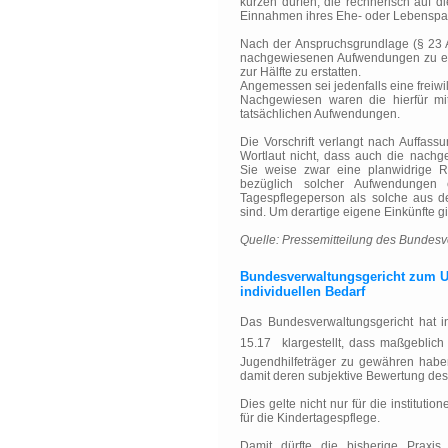
kürzen dürfen, die rechnerisch auf
Einnahmen ihres Ehe- oder Lebenspar
Nach der Anspruchsgrundlage (§ 23 A
nachgewiesenen Aufwendungen zu ei
zur Hälfte zu erstatten.
Angemessen sei jedenfalls eine freiwi
Nachgewiesen waren die hierfür mit
tatsächlichen Aufwendungen.
Die Vorschrift verlangt nach Auffas
Wortlaut nicht, dass auch die nac
Sie weise zwar eine planwidrige R
bezüglich solcher Aufwendungen 
Tagespflegeperson als solche aus der
sind. Um derartige eigene Einkünfte gi
Quelle: Pressemitteilung des Bundesv
Bundesverwaltungsgericht zum U
individuellen Bedarf
Das Bundesverwaltungsgericht hat 
15.17  klargestellt, dass maßgebli
Jugendhilfeträger zu gewähren habe
damit deren subjektive Bewertung des
Dies gelte nicht nur für die instituti
für die Kindertagespflege.
Damit dürfte die bisherige Praxis