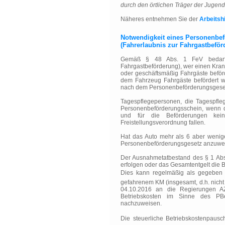
durch den örtlichen Träger der Jugendhi
Näheres entnehmen Sie der
Arbeitshi
Notwendigkeit eines Personenbe
(Fahrerlaubnis zur Fahrgastbeför
Gemäß § 48 Abs. 1 FeV bedarf ei
Fahrgastbeförderung), wer einen Kran
oder geschäftsmäßig Fahrgäste beförd
dem Fahrzeug Fahrgäste befördert 
nach dem Personenbeförderungsgesetz 
Tagespflegepersonen, die Tagespfle
Personenbeförderungsschein, wenn de
und für die Beförderungen kein
Freistellungsverordnung fallen.
Hat das Auto mehr als 6 aber weniger 
Personenbeförderungsgesetz anzuwe
Der Ausnahmetatbestand des § 1 Abs. 
erfolgen oder das Gesamtentgelt die Be
Dies kann regelmäßig als gegeben 
gefahrenem KM (insgesamt, d.h. nicht
04.10.2016 an die Regierungen AZ
Betriebskosten im Sinne des PB
nachzuweisen.
Die steuerliche Betriebskostenpausc