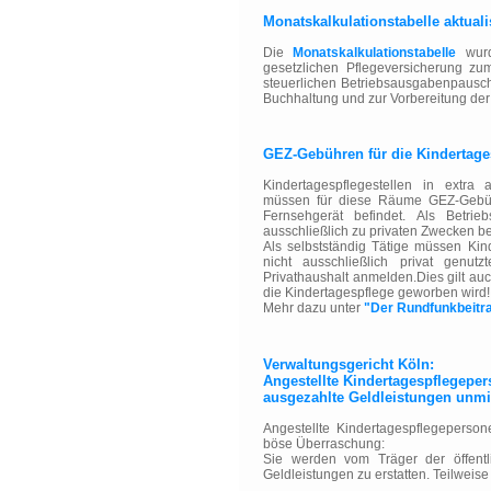
Monatskalkulationstabelle aktualis
Die
Monatskalkulationstabelle
wurd
gesetzlichen Pflegeversicherung zu
steuerlichen Betriebsausgabenpauscha
Buchhaltung und zur Vorbereitung de
GEZ-Gebühren für die Kindertages
Kindertagespflegestellen in extra
müssen für diese Räume GEZ-Gebüh
Fernsehgerät befindet. Als Betrieb
ausschließlich zu privaten Zwecken be
Als selbstständig Tätige müssen Ki
nicht ausschließlich privat genu
Privathaushalt anmelden.Dies gilt au
die Kindertagespflege geworben wird!
Mehr dazu unter
"Der Rundfunkbeitr
Verwaltungsgericht Köln:
Angestellte Kindertagespflegepe
ausgezahlte Geldleistungen unmit
Angestellte Kindertagespflegeperson
böse Überraschung:
Sie werden vom Träger der öffentli
Geldleistungen zu erstatten. Teilweise