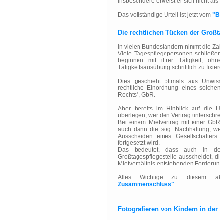
Insbesondere erweist er sich nicht als w
Das vollständige Urteil ist jetzt vom
"B
Die rechtlichen Tücken der Großt
In vielen Bundesländern nimmt die Zah
Viele Tagespflegepersonen schlie
beginnen mit ihrer Tätigkeit, oh
Tätigkeitsausübung schriftlich zu fixier
Dies geschieht oftmals aus Unwis
rechtliche Einordnung eines solche
Rechts", GbR.
Aber bereits im Hinblick auf die 
überlegen, wer den Vertrag unterschre
Bei einem Mietvertrag mit einer GbR 
auch dann die sog. Nachhaftung, wen
Ausscheiden eines Gesellschafters
fortgesetzt wird.
Das bedeutet, dass auch in de
Großtagespflegestelle ausscheidet, 
Mietverhältnis entstehenden Forderun
Alles Wichtige zu diesem a
Zusammenschluss"
.
Fotografieren von Kindern in der