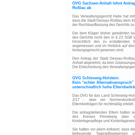
OVG Sachsen-Anhalt lehnt Antrag
Roßlau ab
Das Verwaltungsgericht Halle hat mit
dass die Stadt Dessau-Roßlau dem Kl
der Rechtsauffassung des Gerichts zu
Die dem Kläger bisher gewährten la
des Gerichts nicht den in § 23 SGB V
hinsichtlich des zu erstattende
angemessen und im Hinblick auf den 
leistungsgerecht gewesen sind.
Den Antrag der Stadt Dessau-Roßla
Anhalt abgelehnt, da kein Zulassung
Die Entscheidung des Verwaltungsgerich
OVG Schleswig-Holstein:
Kein "echter Alternativanspruch" 
unterschiedlich hohe Elternbeit
Das OVG für das Land Schleswig-Hols
2/17 - über ein Normenkontroll
Elternbeiträgen für rechtmäßig erklärt.
Die antragstellenden Eltern hatten 
des Kreises Pinneberg über di
Kindertagespflege und Kindertagesei
Sie hatten vor allem kritisiert, dass
betreuende Tagespflegeperson g