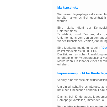
Markenschutz
Wer seiner Tagespflegestelle einen Na
bereits markenrechtlich geschützt 
werden.
Eine Marke dient der Kennzeic
Unternehmens.
Schutzfähig sind Zeichen, die ge
Unternehmens von denjenigen ander
Wörter, Buchstaben, Zahlen, Abbildun
Eine Markenanmeldung ist beim
"De
kostet mindestens 300,00 EUR.
Der Zeitraum zwischen Anmeldung und 
Innerhalb einer Widerspruchsfrist v
Marke kann ein Inhaber einer älter
erheben.
Impressumspflicht für Kindertag
Verfolgt eine Website ein wirtschaftlic
Um ein wirtschaftliches Interesse zu v
um einen Onlineshop handeln. Es reic
Das ist bei Kindertagespflegeperso
Homepage vorstellen, immer der Fall.
Was gehört zwingend in ein rechts