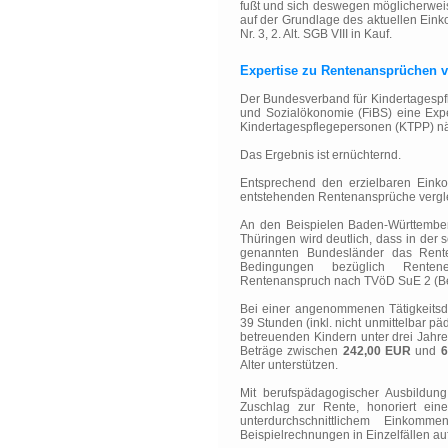
fußt und sich deswegen möglicherwei
auf der Grundlage des aktuellen Ein
Nr. 3, 2. Alt. SGB VIII in Kauf.
Expertise zu Rentenansprüchen 
Der Bundesverband für Kindertagespfl
und Sozialökonomie (FiBS) eine Exper
Kindertagespflegepersonen (KTPP) nä
Das Ergebnis ist ernüchternd.
Entsprechend den erzielbaren Einko
entstehenden Rentenansprüche vergle
An den Beispielen Baden-Württember
Thüringen wird deutlich, dass in der
genannten Bundesländer das Renten
Bedingungen bezüglich Rentenei
Rentenanspruch nach TVöD SuE 2 (Besc
Bei einer angenommenen Tätigkeitsd
39 Stunden (inkl. nicht unmittelbar p
betreuenden Kindern unter drei Jahre
Beträge zwischen
242,00 EUR
und
6
Alter unterstützen.
Mit berufspädagogischer Ausbildung
Zuschlag zur Rente, honoriert ein
unterdurchschnittlichem Einkom
Beispielrechnungen in Einzelfällen a