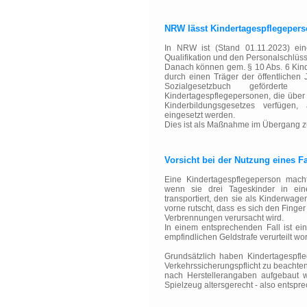
NRW lässt Kindertagespflegeperso
In NRW ist (Stand 01.11.2023) ei
Qualifikation und den Personalschlüss
Danach können gem. § 10 Abs. 6 Kind
durch einen Träger der öffentliche
Sozialgesetzbuch geförderte
Kindertagespflegepersonen, die über 
Kinderbildungsgesetzes verfügen, 
eingesetzt werden.
Dies ist als Maßnahme im Übergang z
Vorsicht bei der Nutzung eines 
Eine Kindertagespflegeperson macht
wenn sie drei Tageskinder in ein
transportiert, den sie als Kinderwag
vorne rutscht, dass es sich den Finge
Verbrennungen verursacht wird.
In einem entsprechenden Fall ist ei
empfindlichen Geldstrafe verurteilt wo
Grundsätzlich haben Kindertagespfl
Verkehrssicherungspflicht zu beachte
nach Herstellerangaben aufgebaut w
Spielzeug altersgerecht - also entspr