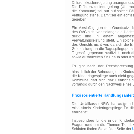
Differenzkostenregelung unangemess
Die Differenzkostenregelung (Übern
die Kommune) sei nur auf solche Fäll
Verfügung stehe. Damit sei ein echte
gegeben.
Ein Verstoß gegen den Grundsatz de
des OVG nicht vor, solange die Höchs
deckt und in einem angemess
Verwaltungsleistung steht. Ein solch
des Gerichts nicht vor, da sich die E
Geldleistung an die Tagespflegeper
Tagespflegeperson zusätzlich noch d
sowie Ausfallzeiten für Urlaub oder Kr
Es gibt nach der Rechtsprechung 
hinsichtlich der Betreuung des Kinde
die Kindertagespflege auch nicht ge
Kommune darf sich dazu entscheid
vorrangig durch den Nachweis eines Be
Praxisorientierte Handlungsanlei
Die Unfallkasse NRW hat aufgrund 
Arbeitskreis Kindertagespflege für d
erarbeitet.
Insbesondere für die in der Kindert
Fragen rund um die Themen Tier- bz
Schlafen finden Sie auf der Seite der