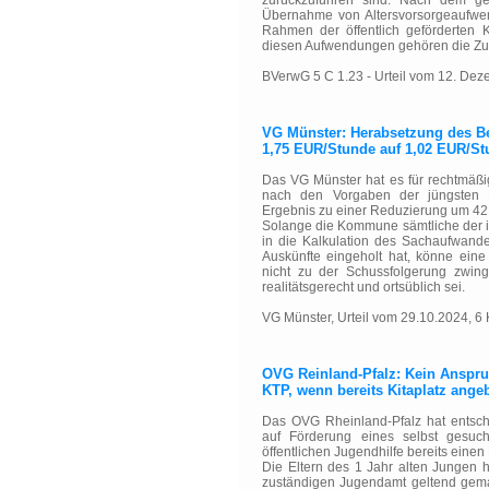
zurückzuführen sind. Nach dem ges
Übernahme von Altersvorsorgeaufwen
Rahmen der öffentlich geförderten 
diesen Aufwendungen gehören die Zu
BVerwG 5 C 1.23 - Urteil vom 12. De
VG Münster: Herabsetzung des Be
1,75 EUR/Stunde auf 1,02 EUR/St
Das VG Münster hat es für rechtmäß
nach den Vorgaben der jüngsten R
Ergebnis zu einer Reduzierung um 42
Solange die Kommune sämtliche der i
in die Kalkulation des Sachaufwand
Auskünfte eingeholt hat, könne ein
nicht zu der Schussfolgerung zwing
realitätsgerecht und ortsüblich sei.
VG Münster, Urteil vom 29.10.2024, 6
OVG Reinland-Pfalz: Kein Anspruc
KTP, wenn bereits Kitaplatz ang
Das OVG Rheinland-Pfalz hat entsch
auf Förderung eines selbst gesuc
öffentlichen Jugendhilfe bereits einen
Die Eltern des 1 Jahr alten Jungen 
zuständigen Jugendamt geltend gemac