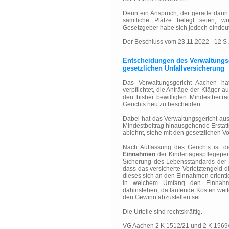
Denn ein Anspruch, der gerade dann n
sämtliche Plätze belegt seien, w
Gesetzgeber habe sich jedoch eindeut
Der Beschluss vom 23.11.2022 - 12 S 2
Entscheidungen des Verwaltungsg
gesetzlichen Unfallversicherung
Das Verwaltungsgericht Aachen ha
verpflichtet, die Anträge der Kläger a
den bisher bewilligten Mindestbeit
Gerichts neu zu bescheiden.
Dabei hat das Verwaltungsgericht aus
Mindestbeitrag hinausgehende Erstatt
ablehnt, stehe mit den gesetzlichen V
Nach Auffassung des Gerichts ist 
Einnahmen
der Kindertagespflegepers
Sicherung des Lebensstandards der 
dass das versicherte Verletztengeld d
dieses sich an den Einnahmen orienti
In welchem Umfang den Einnahme
dahinstehen, da laufende Kosten weit
den Gewinn abzustellen sei.
Die Urteile sind rechtskräftig.
VG Aachen 2 K 1512/21 und 2 K 1569/