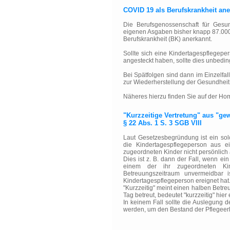
COVID 19 als Berufskrankheit ane
Die Berufsgenossenschaft für Gesu
eigenen Asgaben bisher knapp 87.000
Berufskrankheit (BK) anerkannt.
Sollte sich eine Kindertagespflegepe
angesteckt haben, sollte dies unbedi
Bei Spätfolgen sind dann im Einzelfa
zur Wiederherstellung der Gesundhei
Näheres hierzu finden Sie auf der H
"Kurzzeitige Vertretung" aus "ge
§ 22 Abs. 1 S. 3 SGB VIII
Laut Gesetzesbegründung ist ein so
die Kindertagespflegeperson aus e
zugeordneten Kinder nicht persönlich
Dies ist z. B. dann der Fall, wenn ei
einem der ihr zugeordneten Ki
Betreuungszeitraum unvermeidbar i
Kindertagespflegeperson ereignet hat
"Kurzzeitig" meint einen halben Betr
Tag betreut, bedeutet "kurzzeitig" hie
In keinem Fall sollte die Auslegung de
werden, um den Bestand der Pflegeerl