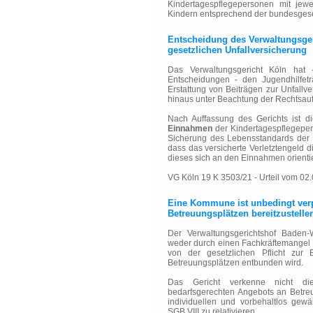
Kindertagespflegepersonen mit jewe
Kindern entsprechend der bundesgeset
Entscheidung des Verwaltungsgeri
gesetzlichen Unfallversicherung
Das Verwaltungsgericht Köln ha
Entscheidungen - den Jugendhilfetr
Erstattung von Beiträgen zur Unfallv
hinaus unter Beachtung der Rechtsauf
Nach Auffassung des Gerichts ist 
Einnahmen
der Kindertagespflegepers
Sicherung des Lebensstandards der 
dass das versicherte Verletztengeld d
dieses sich an den Einnahmen orienti
VG Köln 19 K 3503/21 - Urteil vom 02
Eine Kommune ist unbedingt verpf
Betreuungsplätzen bereitzustelle
Der Verwaltungsgerichtshof Baden
weder durch einen Fachkräftemangel 
von der gesetzlichen Pflicht zur 
Betreuungsplätzen entbunden wird.
Das Gericht verkenne nicht die
bedarfsgerechten Angebots an Betreu
individuellen und vorbehaltlos gew
SGB VIII zu relativieren.