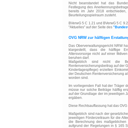
Nicht beanstandet hat das Bundes
Festlegung des Anerkennungsbetrages
bereits im Jahr 2018 entschieden, 
Beurteilungsspielraum zusteht.
BVerwG 5 C 1.21 und BVerwG 5 C 9.21
"Aktuelles" auf der Seite des
"Bundesv
OVG NRW zur hälftigen Erstattung
Das Oberverwaltungsgericht NRW hat
klargestellt, dass die hälftige 
Altersvorsorge nicht auf einer fiktiv
beruhen darf.
Maßgeblich sind nicht die Be
Rentenversicherungsbeitrag auf der Gr
Kindertagespflege) erzielten Einkom
der Deutschen Rentenversicherung als 
worden sind.
Im vorliegenden Fall hat der Träger de
müsse nur solche Beiträge hälftig ers
auf der Grundlage der im jeweiligen 
ergäben.
Diese Rechtsauffassung hat das OV
Maßgeblich sind nach der gesetzlichen
jeweiligen Förderzeitraum für die Al
die Berechnung des maßgeblichen 
aufgrund der Regelungen in § 165 SG