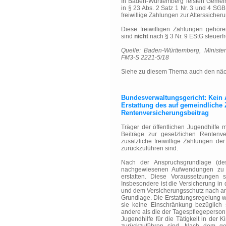
In Baden-Württemberg leisten Gemein
in § 23 Abs. 2 Satz 1 Nr. 3 und 4 SGB
freiwillige Zahlungen zur Alterssiche
Diese freiwilligen Zahlungen gehö
sind
nicht
nach § 3 Nr. 9 EStG steuerfr
Quelle: Baden-Württemberg, Ministe
FM3-S 2221-5/18
Siehe zu diesem Thema auch den näch
Bundesverwaltungsgericht: Kein 
Erstattung des auf gemeindliche
Rentenversicherungsbeitrag
Träger der öffentlichen Jugendhilfe 
Beiträge zur gesetzlichen Rentenver
zusätzliche freiwillige Zahlungen d
zurückzuführen sind.
Nach der Anspruchsgrundlage (de
nachgewiesenen Aufwendungen zu e
erstatten. Diese Voraussetzungen s
Insbesondere ist die Versicherung in 
und dem Versicherungsschutz nach an
Grundlage. Die Erstattungsregelung w
sie keine Einschränkung bezüglich 
andere als die der Tagespflegeperson 
Jugendhilfe für die Tätigkeit in der