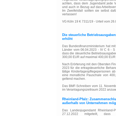
achten, dass dem Jugendamt jede Ve
und auch in Bezug auf das Arbeitsver
Im Zweifelsfall sollten sie selbst d
verlassen!
VG Köln 19 K 7311/19 - Urteil vom 26
Die steuerliche Betriebsausgabe
erhöht
Das Bundesfinanzministerium hat mi
Länder vom 06.04.2023 - IV C 6 - S
dass die steuerliche Betriebsausgabe
300,00 EUR auf maximal 400,00 EUR m
Nach Erörterung mit den Obersten Fi
2023 für die ertragsteuerliche Behan
tätige Kindertagespflegepersonen a
eine monatliche Pauschale von 400,
geltend machen.
Das BMF-Schreiben vom 11. November 
im Veranlagungszeitraum 2022 anzu
Rheinland-Pfalz: Zusammenschlus
außerhalb von Unternehmen mög
Das Landesjugendamt Rheinland-P
27.12.2022 mitgeteilt, das