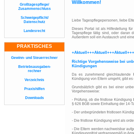
Willkommen!
Großtagespflege/
Zusammenschluss
Schweigepflicht/
Liebe Tagespflegepersonen, liebe Elte
Datenschutz
Dieses Portal ist als Hilfestellung f
Landesrecht
Tagespflege tätig sind, oder daran
Außerdem soll ein Austausch und eine
PRAKTISCHES
+Aktuell+++Aktuell+++Aktuell+++
Gewinn- und Steuerrechner
Richtige Vorgehensweise bei unb
Kündigungen
Betriebsausgaben-
rechner
Da es zunehmend gleichlautende Rü
Kündigung von Eltern umgeht, gibt es 
Verzeichnis
Grundsätzlich gibt es bei einer unb
Praxishilfen
Vorgehensweise:
Downloads
- Prüfung, ob die fristlose Kündigung
§ 626 BGB sowie Einhaltung der 14-Ta
- Der unbegründeten fristlosen Künd
- Die fristlose Kündigung wird als ord
- Die Eltern werden nachweisbar aufge
Kündigungsfrist vertragsgemäß in An