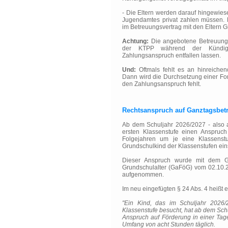
- Die Eltern werden darauf hingewies
Jugendamtes privat zahlen müssen. D
im Betreuungsvertrag mit den Eltern 
Achtung:
Die angebotene Betreuung m
der KTPP während der Kündigu
Zahlungsanspruch entfallen lassen.
Und:
Oftmals fehlt es an hinreichen
Dann wird die Durchsetzung einer For
den Zahlungsanspruch fehlt.
Rechtsanspruch auf Ganztagsbet
Ab dem Schuljahr 2026/2027 - also 
ersten Klassenstufe einen Anspruc
Folgejahren um je eine Klassenst
Grundschulkind der Klassenstufen ein
Dieser Anspruch wurde mit dem G
Grundschulalter (GaFöG) vom 02.10.20
aufgenommen.
Im neu eingefügten § 24 Abs. 4 heißt e
"Ein Kind, das im Schuljahr 2026/
Klassenstufe besucht, hat ab dem Schu
Anspruch auf Förderung in einer Tag
Umfang von acht Stunden täglich.