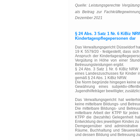
Quelle: Leistungsgerechte Vergütun
als Beitrag zur Fachkräftegewinnun
Dezember 2021
§ 24 Abs. 3 Satz 1 Nr. 6 KiBiz NR
Kindertagespflegepersonen dar
Das Verwaltungsgericht Düsseldorf ha
19 K 5579/20 - festgestellt, dass sic
Anspruch der Kindertagespflegeperso
Vergütung in Höhe von einer Stund
Betreuungsleistungen ergibt.
§ 24 Abs. 3 Satz 1 Nr. 6 KiBiz NRW r
eines Landeszuschusses für Kinder in
gemäß § 24 Abs. 1 KiBiz NRW.
Die Norm begründe hingegen keine un
Gewährung eines subjektiv-öffent
Jugendhilfeträger bewilligter, zusätz
Das Verwaltungsgericht hat weiterhin
keine mittelbare Bildungs- und Betreu
Die mittelbare Bildungs- und Betreuu
mittelbare Arbeit der KTPP für jedes
KTPP die (bezahlte) Gelegenheit ha
Entwicklung des jeweiligen Kindes zu r
Demgegenüber sind administrative
Räume, Buchhaltung und Steuererklär
und dessen Bildung und Betreuung zu 