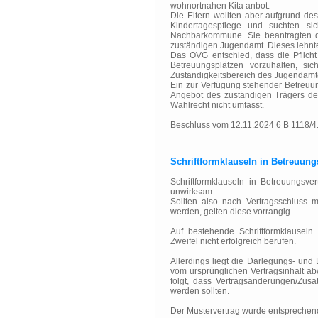
wohnortnahen Kita anbot.
Die Eltern wollten aber aufgrund des
Kindertagespflege und suchten sic
Nachbarkommune. Sie beantragten di
zuständigen Jugendamt. Dieses lehnte
Das OVG entschied, dass die Pflich
Betreuungsplätzen vorzuhalten, s
Zuständigkeitsbereich des Jugendamt
Ein zur Verfügung stehender Betreu
Angebot des zuständigen Trägers de
Wahlrecht nicht umfasst.
Beschluss vom 12.11.2024 6 B 1118/
Schriftformklauseln in Betreuun
Schriftformklauseln in Betreuungsv
unwirksam.
Sollten also nach Vertragsschluss
werden, gelten diese vorrangig.
Auf bestehende Schriftformklauseln
Zweifel nicht erfolgreich berufen.
Allerdings liegt die Darlegungs- und
vom ursprünglichen Vertragsinhalt a
folgt, dass Vertragsänderungen/Zusa
werden sollten.
Der Mustervertrag wurde entsprechend 