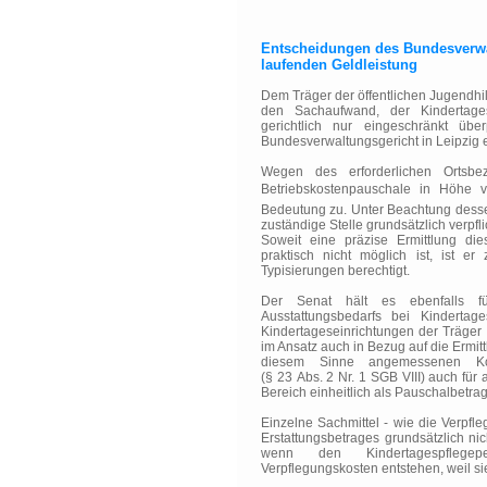
Entscheidungen des Bundesverwa
laufenden Geldleistung
Dem Träger der öffentlichen Jugendhil
den Sachaufwand, der Kindertagesp
gerichtlich nur eingeschränkt übe
Bundesverwaltungsgericht in Leipzig 
Wegen des erforderlichen Ortsb
Betriebskostenpauschale in Höhe 
Bedeutung zu. Unter Beachtung dessen
zuständige Stelle grundsätzlich verpfli
Soweit eine präzise Ermittlung die
praktisch nicht möglich ist, ist e
Typisierungen berechtigt.
Der Senat hält es ebenfalls fü
Ausstattungsbedarfs bei Kindertage
Kindertageseinrichtungen der Träger d
im Ansatz auch in Bezug auf die Ermit
diesem Sinne angemessenen Ko
(§ 23 Abs. 2 Nr. 1 SGB VIII) auch für
Bereich einheitlich als Pauschalbetrag
Einzelne Sachmittel - wie die Verpf
Erstattungsbetrages grundsätzlich 
wenn den Kindertagespflegepe
Verpflegungskosten entstehen, weil s