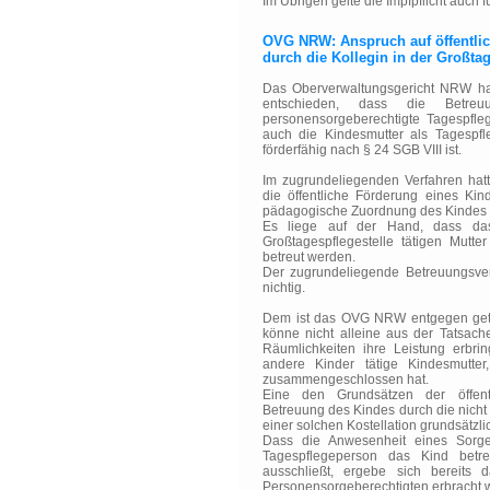
Im Übrigen gelte die Impfpflicht auch 
OVG NRW: Anspruch auf öffentlic
durch die Kollegin in der Großta
Das Oberverwaltungsgericht NRW ha
entschieden, dass die Betre
personensorgeberechtigte Tagespfleg
auch die Kindesmutter als Tagespfle
förderfähig nach § 24 SGB VIII ist.
Im zugrundeliegenden Verfahren hat
die öffentliche Förderung eines Kind
pädagogische Zuordnung des Kindes ni
Es liege auf der Hand, dass das
Großtagespflegestelle tätigen Mutt
betreut werden.
Der zugrundeliegende Betreuungsvert
nichtig.
Dem ist das OVG NRW entgegen getre
könne nicht alleine aus der Tatsach
Räumlichkeiten ihre Leistung erbrin
andere Kinder tätige Kindesmutter
zusammengeschlossen hat.
Eine den Grundsätzen der öffentl
Betreuung des Kindes durch die nicht
einer solchen Kostellation grundsätzli
Dass die Anwesenheit eines Sorge
Tagespflegeperson das Kind betreu
ausschließt, ergebe sich bereits
Personensorgeberechtigten erbracht 