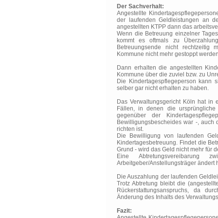
Der Sachverhalt:
Angestellte Kindertagespflegeperson
der laufenden Geldleistungen an de
angestellten KTPP dann das arbeitsver
Wenn die Betreuung einzelner Tagesk
kommt es oftmals zu Überzahlun
Betreuungsende nicht rechtzeitig m
Kommune nicht mehr gestoppt werden
Dann erhalten die angestellten Kin
Kommune über die zuviel bzw. zu Unre
Die Kindertagespflegeperson kann si
selber gar nicht erhalten zu haben.
Das Verwaltungsgericht Köln hat in e
Fällen, in denen die ursprüngliche
gegenüber der Kindertagespflege
Bewilligungsbescheides war -, auch 
richten ist.
Die Bewilligung von laufenden Gel
Kindertagesbetreuung. Findet die Bet
Grund - wird das Geld nicht mehr für
Eine Abtretungsvereibarung
Arbeitgeber/Anstellungsträger ändert 
Die Auszahlung der laufenden Geldlei
Trotz Abtretung bleibt die (angeste
Rückerstattungsanspruchs, da dur
Änderung des Inhalts des Verwaltungsr
Fazit:
Angestellte Kindertagespflegeperson