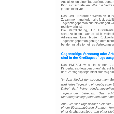
Ausfallzeiten einer Tagespflegeperson
Kind sicherzustellen. Wie die Vertre
jedoch nicht vor.
Das OVG Nordrhein-Westfalen (Urt
Zusammenhang jedenfalls festgestellt, 
Tagespflegeperson zurückverlagert wi
rechtswidrig ist.
Die Verpflichtung, für Ausfallzei
sicherzustellen, wende sich vielme
Adressaten. Eine bloße Rückverlag
Tagespflegeperson genüge dem nicht. 
bei der Installation eines Vertretungss
Gegenseitige Vertretung oder Arb
sind in der Großtagespflege aus
Das BMFSFJ weist in seiner "Arbe
Kindertagespflegepersonen" darauf hi
der Großtagespflege nicht zulässig sin
"In dem Modell der sogenannten Groß
wird jedes Tageskind eindeutig einer
Dabei darf keine Kindertagespfleg
Tageskinder betreuen. Das schl
Kindertagespflegepersonen oder eine 
Aus Sicht der Tageskinder bleibt die
einem überschaubaren Rahmen konti
einer Großtagespflege und einer Kl