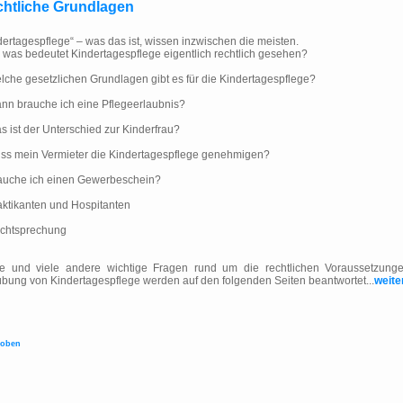
htliche Grundlagen
dertagespflege“ – was das ist, wissen inzwischen die meisten.
 was bedeutet Kindertagespflege eigentlich rechtlich gesehen?
che gesetzlichen Grundlagen gibt es für die Kindertagespflege?
n brauche ich eine Pflegeerlaubnis?
 ist der Unterschied zur Kinderfrau?
s mein Vermieter die Kindertagespflege genehmigen?
uche ich einen Gewerbeschein?
ktikanten und Hospitanten
chtsprechung
e und viele andere wichtige Fragen rund um die rechtlichen Voraussetzung
bung von Kindertagespflege werden auf den folgenden Seiten beantwortet...
weite
 oben