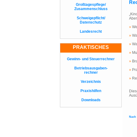
Rec
Großtagespflege/
Zusammenschluss
„Kin
Schweigepflicht/
Aber
Datenschutz
»
Wel
Landesrecht
»
Wan
»
Was
PRAKTISCHES
»
Mus
Gewinn- und Steuerrechner
»
Bra
Betriebsausgaben-
»
Pra
rechner
»
Re
Verzeichnis
Praxishilfen
Dies
Ausü
Downloads
Nach