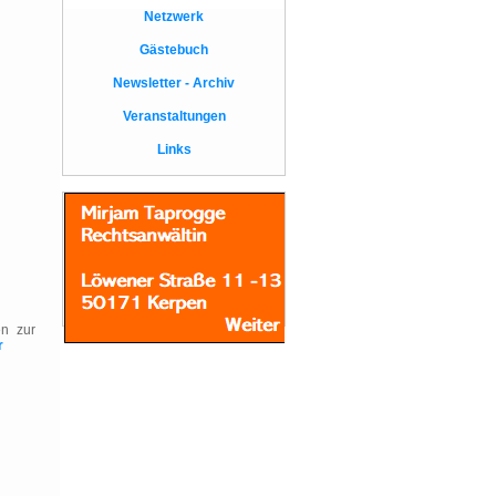
Monatskalkulation
Netzwerk
Weiterlesen
Gästebuch
Sicherheit in der
Kindertagespflege
Newsletter - Archiv
Weiterlesen
Veranstaltungen
Vertretung in der
Links
Kindertagespflege
Weiterlesen
en zur
r