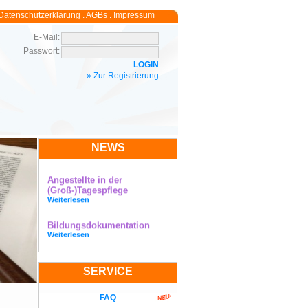
Datenschutzerklärung
.
AGBs
.
Impressum
E-Mail:
Passwort:
» Zur Registrierung
NEWS
Angestellte in der
(Groß-)Tagespflege
Weiterlesen
Bildungsdokumentation
Weiterlesen
Fotografieren von
Tageskindern mit dem
SERVICE
Smartphone
Weiterlesen
FAQ