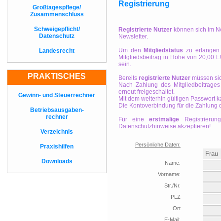
Registrierung
Großtagespflege/
Zusammenschluss
Schweigepflicht/
Registrierte Nutzer
können sich im N
Datenschutz
Newsletter.
Um den
Mitgliedstatus
zu erlangen 
Landesrecht
Mitgliedsbeitrag in Höhe von 20,00 
sein.
PRAKTISCHES
Bereits
registrierte Nutzer
müssen sich
Nach Zahlung des Mitgliedbeitrages
erneut freigeschaltet.
Gewinn- und Steuerrechner
Mit dem weiterhin gültigen Passwort k
Die Kontoverbindung für die Zahlung d
Betriebsausgaben-
rechner
Für eine
erstmalige
Registrierun
Datenschutzhinweise akzeptieren!
Verzeichnis
Persönliche Daten:
Praxishilfen
Downloads
Name:
Vorname:
Str./Nr.
PLZ
Ort
E-Mail: